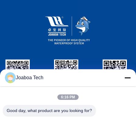
Joaboa Tech
Wechat Identificazione
Linkedin Identificazione
Identificazione
di WhatsAPP
6:16 PM
Contattici
Good day, what product are you looking for?

Telefono
+86-0755-33052250

Email
international@zhuobao.com