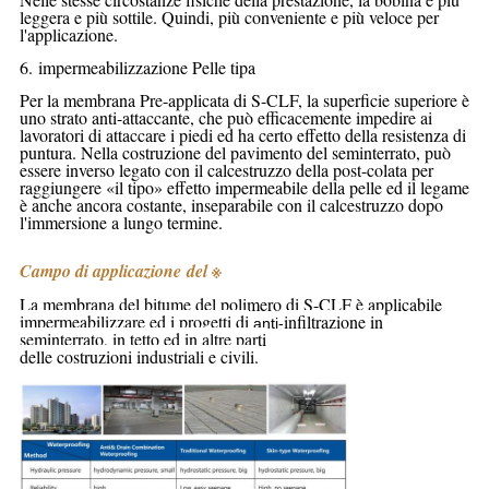
leggera e più sottile. Quindi, più conveniente e più veloce per
l'applicazione.
6. impermeabilizzazione Pelle tipa
Per la membrana Pre-applicata di S-CLF, la superficie superiore è
uno strato anti-attaccante, che può efficacemente impedire ai
lavoratori di attaccare i piedi ed ha certo effetto della resistenza di
puntura. Nella costruzione del pavimento del seminterrato, può
essere inverso legato con il calcestruzzo della post-colata per
raggiungere «il tipo» effetto impermeabile della pelle ed il legame
è anche ancora costante, inseparabile con il calcestruzzo dopo
l'immersione a lungo termine.
Campo di applicazione del
※
La membrana
del
bitume del
polimero
di
S-CLF
è applicabile
impermeabilizzare ed i progetti di
infiltrazione in
anti-
seminterrato, in tetto ed in altre parti
delle costruzioni industriali e civili.