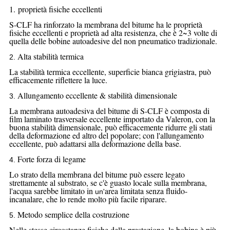
1. proprietà fisiche eccellenti
S-CLF ha rinforzato la membrana del bitume
ha le proprietà
fisiche eccellenti e proprietà ad alta resistenza, che è 2~3 volte di
quella delle bobine autoadesive del non pneumatico tradizionale.
Alta stabilità termica
2.
La stabilità termica eccellente, superficie bianca grigiastra, può
efficacemente riflettere la luce.
Allungamento eccellente & stabilità dimensionale
3.
La membrana autoadesiva del bitume di S-CLF è composta di
film laminato trasversale
eccellente
importato da Valeron, con la
buona stabilità dimensionale, può efficacemente ridurre gli stati
della deformazione ed altro del popolare; con l'allungamento
eccellente, può adattarsi alla deformazione della base.
Forte forza di legame
4.
Lo strato della membrana del bitume
può
essere legato
strettamente al substrato, se c'è guasto locale sulla membrana,
l'acqua sarebbe limitato in
area limitata senza fluido-
un'
incanalare, che lo rende molto più facile riparare.
Metodo semplice della costruzione
5.
Nelle stesse circostanze fisiche della prestazione, la bobina è più