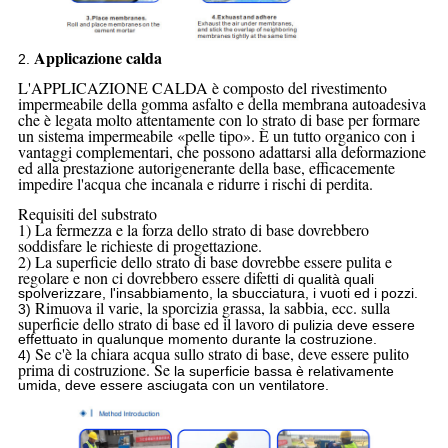
Applicazione calda
2.
L'APPLICAZIONE CALDA è composto del rivestimento
impermeabile della gomma asfalto e della membrana autoadesiva
che è legata molto attentamente con lo strato di base per formare
un sistema impermeabile «pelle tipo». È un tutto organico con i
vantaggi complementari, che possono adattarsi alla deformazione
ed alla prestazione autorigenerante della base, efficacemente
impedire l'acqua che incanala e ridurre i rischi di perdita.
Requisiti del substrato
1) La fermezza e la forza dello strato di base dovrebbero
soddisfare le richieste di progettazione.
2) La superficie dello strato di base dovrebbe essere pulita e
regolare e non ci dovrebbero essere difetti
di qualità quali
spolverizzare, l'insabbiamento, la sbucciatura, i vuoti ed i pozzi.
Rimuova il varie, la sporcizia grassa, la sabbia, ecc. sulla
3)
superficie dello strato di base ed il lavoro
di pulizia deve essere
effettuato in qualunque momento durante la costruzione.
Se c'è la chiara acqua sullo strato di base, deve essere pulito
4)
prima di costruzione. Se
la superficie bassa è relativamente
umida, deve essere asciugata con un ventilatore.