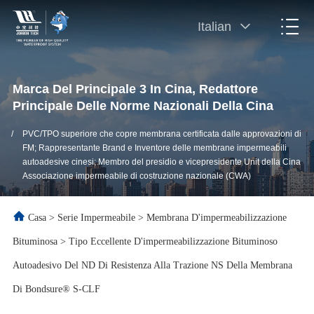
Italian
Marca Del Principale 3 In Cina, Redattore
Principale Delle Norme Nazionali Della Cina
/
PVC/TPO superiore che copre membrana certificata dalle approvazioni di
FM; Rappresentante Brand e Inventore delle membrane impermeabili
autoadesive cinesi; Membro del presidio e vicepresidente Unit della Cina
Associazione impermeabile di costruzione nazionale (CWA)
Casa
>
Serie Impermeabile
>
Membrana D'impermeabilizzazione
Bituminosa
>
Tipo Eccellente D'impermeabilizzazione Bituminoso
Autoadesivo Del ND Di Resistenza Alla Trazione NS Della Membrana
Di Bondsure® S-CLF