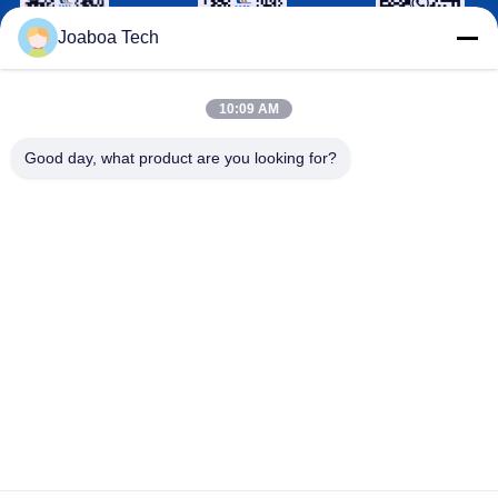
Joaboa Tech
Wechat Identificazione
Linkedin Identificazione
Identificazione
di WhatsAPP
10:09 AM
Contattici
Good day, what product are you looking for?

Telefono
+86-0755-33052250

Email
international@zhuobao.com

Indirizzo
Pavimento sedicesimo, No.2 area del nord, q
uadrato centrale della città di eccellenza, Meil
in, Futian Dist., Shenzhen, Guangdong, Cina
Buona qualità della Cina Membrana d'impermeabilizzazione
autoadesiva Fornitore. © di Copyright 2023-2026 joaboa-
tech.com . Tutti i diritti riservati.