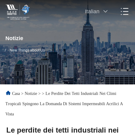
Italian
Notizie
/
New Things about Us
Casa
>
Notizie
>
>
Le Perdite Dei Tetti Industriali Nei Climi
Tropicali Spingono La Domanda Di Sistemi Impermeabili Acrilici A
Vista
Le perdite dei tetti industriali nei