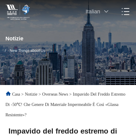
Italian
Notizie
/
New Things about Us
Casa
>
Notizie
>
Overseas News
>
Impavido Del Freddo Estremo
Di -50℃! Che Genere Di Materiale Impermeabile È Così «glassa
Resistente»?
Impavido del freddo estremo di