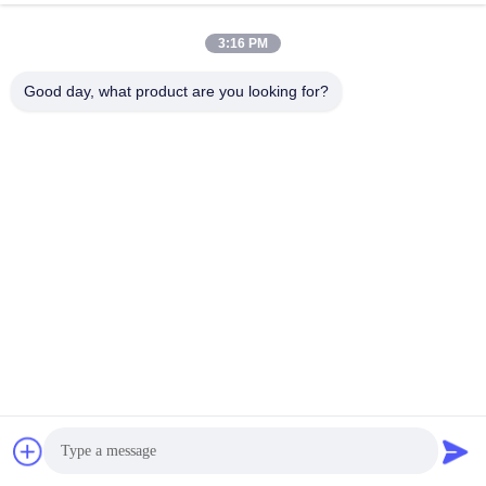

Telefono
+86-0755-33052250
3:16 PM

Email
international@zhuobao.com
Good day, what product are you looking for?

Indirizzo
Pavimento sedicesimo, No.2 area del nord, q
uadrato centrale della città di eccellenza, Meil
in, Futian Dist., Shenzhen, Guangdong, Cina
Buona qualità della Cina Membrana d'impermeabilizzazione
autoadesiva Fornitore. © di Copyright 2023-2026 joaboa-
tech.com . Tutti i diritti riservati.