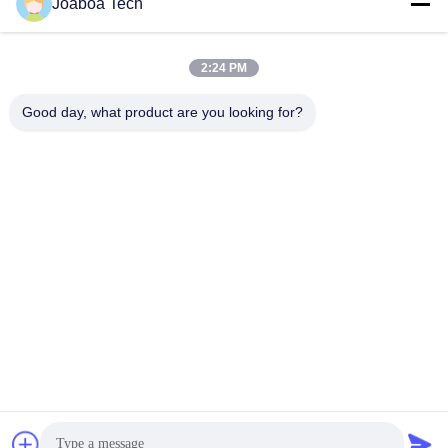
Joaboa Tech
Wechat Identificazione
Linkedin Identificazione
Identificazione
di WhatsAPP
2:24 PM
Contattici
Good day, what product are you looking for?

Telefono
+86-0755-33052250

Email
international@zhuobao.com

Indirizzo
Pavimento sedicesimo, No.2 area del nord, q
uadrato centrale della città di eccellenza, Meil
in, Futian Dist., Shenzhen, Guangdong, Cina
Buona qualità della Cina Membrana d'impermeabilizzazione
autoadesiva Fornitore. © di Copyright 2023-2026 joaboa-
tech.com . Tutti i diritti riservati.