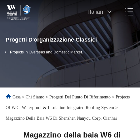
Italian
Progetti D'organizzazione Classici
/
Projects in Overseas and Domestic Market.
Casa
>
Chi Siamo
>
Progetti Del Punto Di Riferimento
>
Projects
Of WiCi Waterproof & Insulation Integrated Roofing System
>
Magazzino Della Baia W6 Di Shenzhen Nanyou Corp. Qianhai
Magazzino della baia W6 di