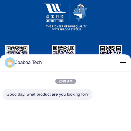
Joaboa Tech
Wechat Identificazione
Linkedin Identificazione
Identificazione
di WhatsAPP
2:49 AM
Contattici
Good day, what product are you looking for?

Telefono
+86-0755-33052250

Email
international@zhuobao.com

Indirizzo
Pavimento sedicesimo, No.2 area del nord, q