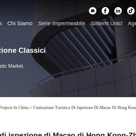
a
Chi Siamo
Serie Impermeabile
Sistemi Unici
Ag
zione Classici
tic Market.
rojects In China
>
Costruzione Turistica Di Ispezione Di Macao Di Hong Ko
a di ispezione di Macao di Hong Kong-Z