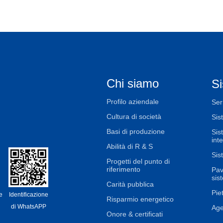
Chi siamo
Si
Profilo aziendale
Ser
Cultura di società
Sis
Basi di produzione
Sis
int
Abilità di R & S
Sis
Progetti del punto di
riferimento
Pav
sis
Carità pubblica
Piet
e
Identificazione
Risparmio energetico
di WhatsAPP
Age
Onore & certificati