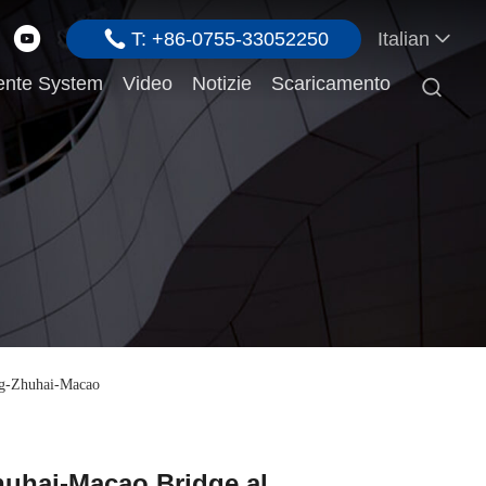
T: +86-0755-33052250
Italian
ente System
Video
Notizie
Scaricamento

ng-Zhuhai-Macao
huhai-Macao Bridge al