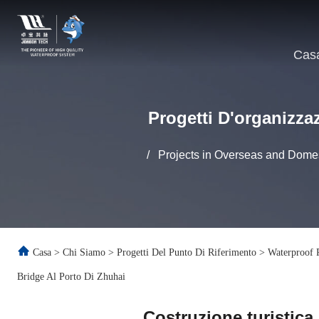
Cas
Progetti D'organizza
/
Projects in Overseas and Domes
Casa
>
Chi Siamo
>
Progetti Del Punto Di Riferimento
>
Waterproof P
Bridge Al Porto Di Zhuhai
Costruzione turistic