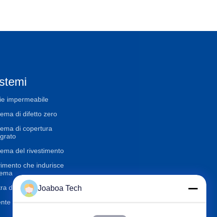
stemi
ie impermeabile
tema di difetto zero
tema di copertura
egrato
tema del rivestimento
imento che indurisce
tema
ra di quarzo artificiale
Joaboa Tech
nte System