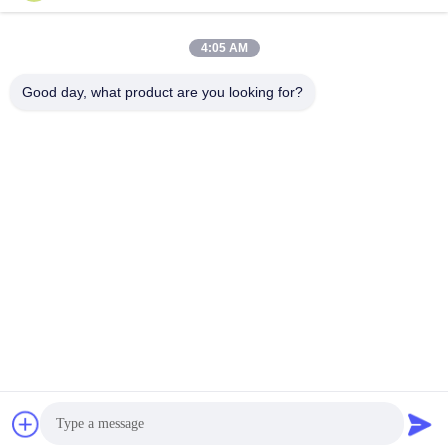
Wechat Identificazione
Linkedin Identificazione
Identificazione
di WhatsAPP
4:05 AM
Contattici
Good day, what product are you looking for?

Telefono
+86-0755-33052250

Email
international@zhuobao.com

Indirizzo
Pavimento sedicesimo, No.2 area del nord, q
uadrato centrale della città di eccellenza, Meil
in, Futian Dist., Shenzhen, Guangdong, Cina
Buona qualità della Cina Membrana d'impermeabilizzazione
autoadesiva Fornitore. © di Copyright 2023-2026 joaboa-
tech.com . Tutti i diritti riservati.