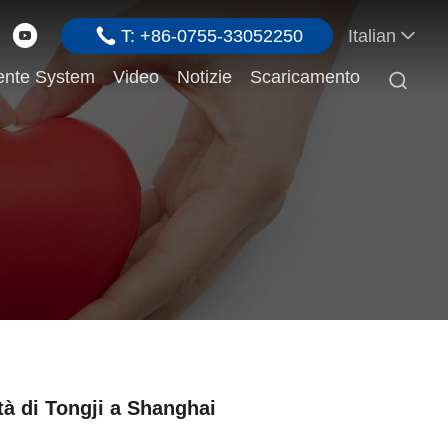
T: +86-0755-33052250
Italian
ente System
Video
Notizie
Scaricamento

ità di Tongji a Shanghai