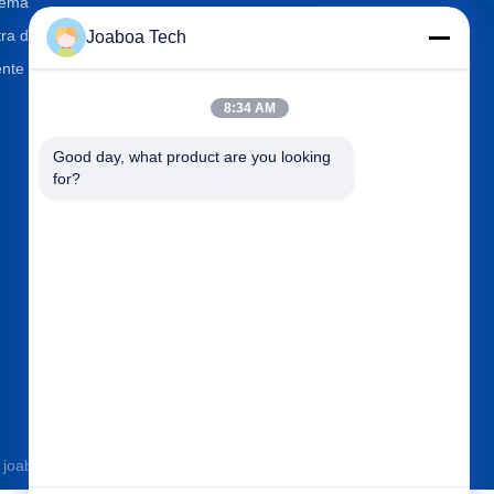
tema
ra di quarzo artificiale
Joaboa Tech
nte System
8:34 AM
Contattici
Good day, what product are you looking 
for?

Telefono
+86-0755-33052250

Email
international@zhuobao.com

Indirizzo
Pavimento sedicesimo, No.2
area del nord, quadrato cent
rale della città di eccellenza,
Meilin, Futian Dist., Shenzhe
n, Guangdong, Cina
oa-tech.com . Tutti i diritti riservati.