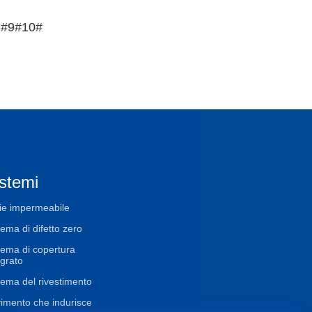
 8#9#10#
stemi
ie impermeabile
tema di difetto zero
tema di copertura
egrato
tema del rivestimento
imento che indurisce