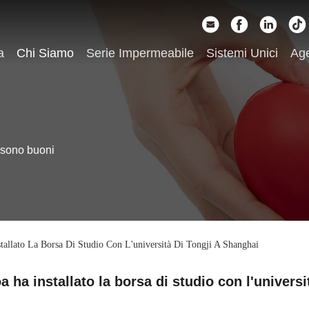
a
Chi Siamo
Serie Impermeabile
Sistemi Unici
Ag
 sono buoni
tallato La Borsa Di Studio Con L'università Di Tongji A Shanghai
 ha installato la borsa di studio con l'univers