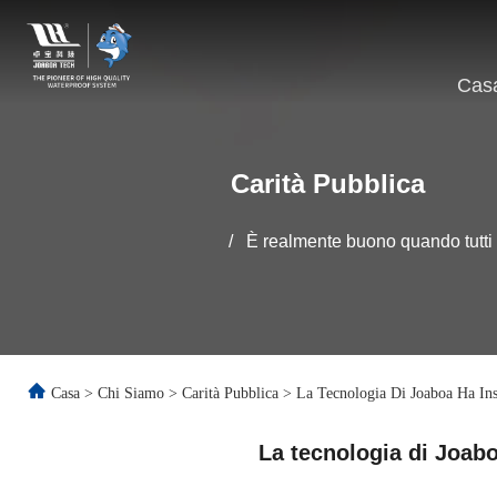
Cas
Carità Pubblica
/
È realmente buono quando tutti
Casa
>
Chi Siamo
>
Carità Pubblica
>
La Tecnologia Di Joaboa Ha Ins
La tecnologia di Joaboa