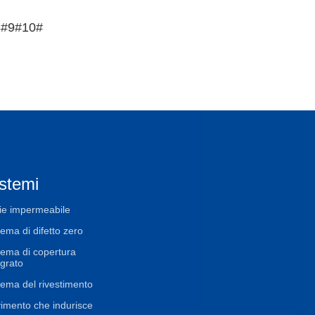
 8#9#10#
stemi
ie impermeabile
tema di difetto zero
tema di copertura
egrato
tema del rivestimento
imento che indurisce