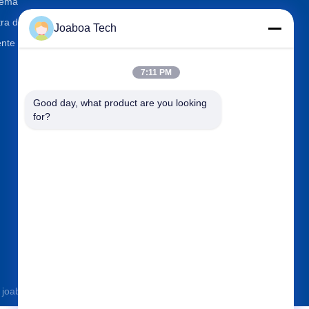
tema
ra di quarzo artificiale
Joaboa Tech
nte System
7:11 PM
Contattici
Good day, what product are you looking 
for?

Telefono
+86-0755-33052250

Email
international@zhuobao.com

Indirizzo
Pavimento sedicesimo, No.2
area del nord, quadrato cent
rale della città di eccellenza,
Meilin, Futian Dist., Shenzhe
n, Guangdong, Cina
oa-tech.com . Tutti i diritti riservati.