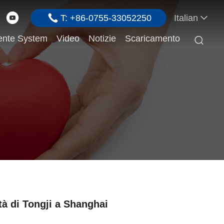
T: +86-0755-33052250
Italian
ente System
Video
Notizie
Scaricamento

ità di Tongji a Shanghai