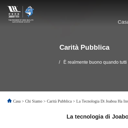
Cas
Carità Pubblica
/
È realmente buono quando tutti
Casa
>
Chi Siamo
>
Carità Pubblica
>
La Tecnologia Di Joaboa Ha Ins
La tecnologia di Joaboa