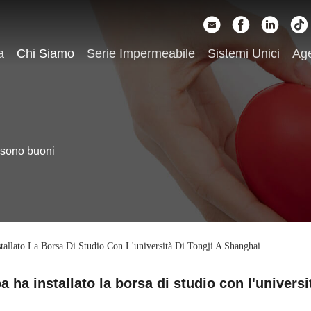
a
Chi Siamo
Serie Impermeabile
Sistemi Unici
Ag
 sono buoni
tallato La Borsa Di Studio Con L'università Di Tongji A Shanghai
 ha installato la borsa di studio con l'univers