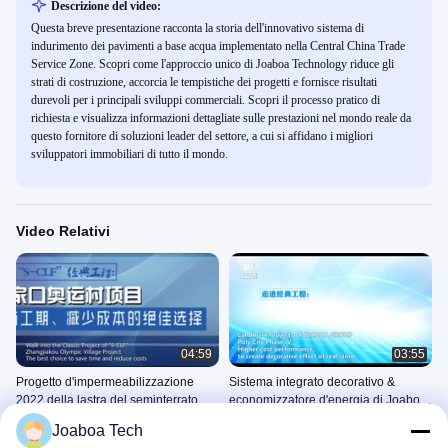
Descrizione del video:
Questa breve presentazione racconta la storia dell'innovativo sistema di
indurimento dei pavimenti a base acqua implementato nella Central China Trade
Service Zone. Scopri come l'approccio unico di Joaboa Technology riduce gli
strati di costruzione, accorcia le tempistiche dei progetti e fornisce risultati
durevoli per i principali sviluppi commerciali. Scopri il processo pratico di
richiesta e visualizza informazioni dettagliate sulle prestazioni nel mondo reale da
questo fornitore di soluzioni leader del settore, a cui si affidano i migliori
sviluppatori immobiliari di tutto il mondo.
Video Relativi
04:59
03:55
Progetto d'impermeabilizzazione
Sistema integrato decorativo &
2022 della lastra del seminterrato del
economizzatore d'energia di Joaboa
villaggio olimpico di Zhangjiakou
di superficie ceramico del
Progetti Del Punto Di
Progetti Del Punto Di
Joaboa Tech
rivestimento
Riferimento
Riferimento