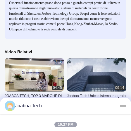
Osserva il funzionamento passo dopo passo e guarda esempi pratici di utilizzo in
questa dimostrazione degli innovativi sistemi di materiali da costruzione
funzionali di Shenzhen Joaboa Technology Group. Scopri come le loro soluzioni
uniche riducono i costi e abbreviano i tempi di costruzione mentre vengono
applicate in progetti storici come il ponte Hong Kong-Zhuhai-Macao, lo Stadio
Olimpico di Pechino e la sede centrale di Tencent.
Video Relativi
04:45
09:14
JOABOA TECH, TOP 3 MARCHE DI
Joaboa Tech Unico sistema integrato
MATERIALI DI CUSTRUZIONE
di rivestimento e tetto
Joaboa Tech
impermeabili dalla Cina
Video Promozionali Della
Video Promozionali Della
Società
Società
November 13, 2023
June 02, 2023
10:27 PM